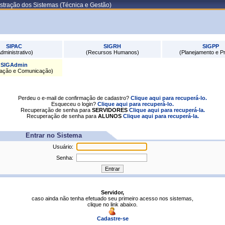
stração dos Sistemas (Técnica e Gestão)
SIPAC
SIGRH
SIGPP
dministrativo)
(Recursos Humanos)
(Planejamento e Pr
SIGAdmin
ração e Comunicação)
Perdeu o e-mail de confirmação de cadastro?
Clique aqui para recuperá-lo.
Esqueceu o login?
Clique aqui para recuperá-lo.
Recuperação de senha para
SERVIDORES
Clique aqui para recuperá-la.
Recuperação de senha para
ALUNOS
Clique aqui para recuperá-la.
Entrar no Sistema
Usuário:
Senha:
Servidor,
caso ainda não tenha efetuado seu primeiro acesso nos sistemas,
clique no link abaixo.
Cadastre-se