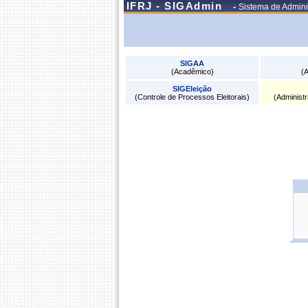
IFRJ - SIGAdmin
-
Sistema de Admini
SIGAA
(Acadêmico)
(A
SIGEleição
(Controle de Processos Eleitorais)
(Administ