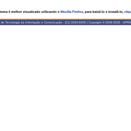
stema é melhor visualizado utilizando o
Mozilla Firefox
, para baixá-lo e instalá-lo,
cliq
 de Tecnologia da Informação e Comunicação - (21) 3293-6000 | Copyright © 2009-2026 - UFRN -