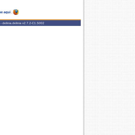
ue aqui
.
 delinia.delinia
v2.7.2-C1.S002