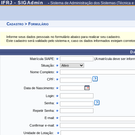
IFRJ - SIGAdmin
-
Sistema de Administração dos Sistemas (Técnica e
Cadastro > Formulário
Informe seus dados pessoais no formulário abaixo para realizar seu cadastro.
Este cadastro será validado pelo sistema e, caso os dados informados estejam correto
Da
Matrícula SIAPE:
(A matrícula deve ser inform
Situação:
Nome Completo:
CPF:
Data de Nascimento:
Login:
Senha:
Repetir Senha:
E-mail:
Confirmar e-mail:
Unidade de Lotação: